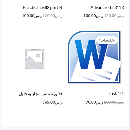
Practical skill2 part B
Advance sts 3113
ر.س
120.00
ر.س
100.00
ر.س
120.00
ر.س
100.00
السعر
السعر
الأصلي
الحالي
تخفيضات!
هو:
هو:
ر.س100.00.
ر.س70.00.
Task 1D
فاتورة ملف انجاز وتحليل
ر.س
100.00
ر.س
70.00
ر.س
365.00